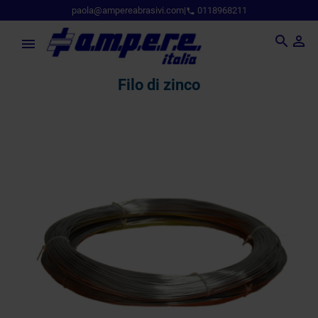
paola@ampereabrasivi.com
|
0118968211
phone



filo di zinco