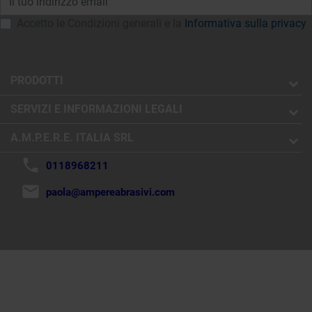
Accetto le Condizioni generali e la
Informativa sulla privacy
PRODOTTI
SERVIZI E INFORMAZIONI LEGALI
A.M.P.E.R.E. ITALIA SRL
phone
0118968211
mail
paola@ampereabrasivi.com