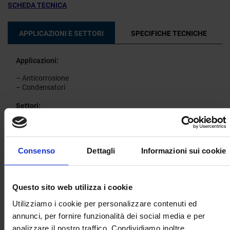
SCHEDA TECNICA
APPLICAZIONI E SETTORI
SPECIFICHE TECNICHE
Applicazioni:
– Anticorrosione
– Condensatori
Settori:
– Automobili
– Aerospaziale
– Energia
Consenso
Dettagli
Informazioni sui cookie
– Elettronica
– Cantieri navali
– Costruzioni metalliche
– Vetro
Questo sito web utilizza i cookie
– Etc.
Utilizziamo i cookie per personalizzare contenuti ed
annunci, per fornire funzionalità dei social media e per
analizzare il nostro traffico. Condividiamo inoltre