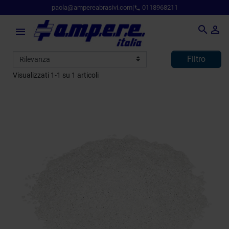
paola@ampereabrasivi.com
|
0118968211
phone



Filtro
Visualizzati 1-1 su 1 articoli