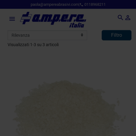
paola@ampereabrasivi.com
|
0118968211
phone



Filtro
Visualizzati 1-3 su 3 articoli