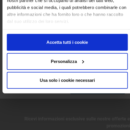
nostri partner che si occupano di analisi dei dati web,
pubblicità e social media, i quali potrebbero combinarle con
altre informazioni che ha fornito loro o che hanno raccolto
dal suo utilizzo dei loro servizi.
Accetta tutti i cookie
Personalizza
Abrasivi Media Amido di cereali e mais – ENVIROSTRIP®
Visualizzati 1-3 su 3 articoli
Usa solo i cookie necessari

Torna all'inizio
Ricevi informazioni esclusive sulle nostre offerte e
promozioni