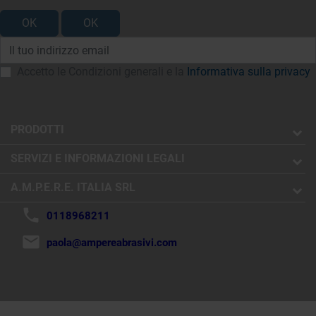
Accetto le Condizioni generali e la
Informativa sulla privacy
PRODOTTI
SERVIZI E INFORMAZIONI LEGALI
A.M.P.E.R.E. ITALIA SRL
phone
0118968211
mail
paola@ampereabrasivi.com