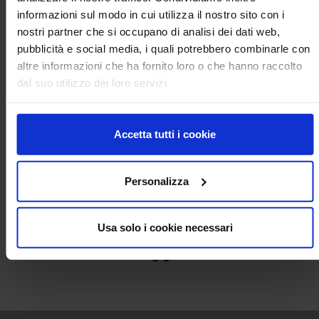
informazioni sul modo in cui utilizza il nostro sito con i
nostri partner che si occupano di analisi dei dati web,
pubblicità e social media, i quali potrebbero combinarle con
Consegna immediata
Grande scorta
altre informazioni che ha fornito loro o che hanno raccolto
di prodotti
dal suo utilizzo dei loro servizi.
Accetta tutti i cookie
Vasta gamma
Consulenza continua
di prodotti
dei nostri esperti
Personalizza
Prezzi competitivi
Usa solo i cookie necessari