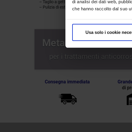
di analisi dei dati web, pubbl
– Taglio a getto d’acqua ad alta pressione
– Pulizia di esterni degli edifici
che hanno raccolto dal suo uti
Usa solo i cookie nece
Consegna immediata
Grande
di pr