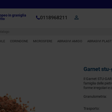
opeo in graniglia
0118968211

tto
ILE
CORINDONE
MICROSFERE
ABRASIVI AMIDO
ABRASIVI PLAST
garnet stu
Il Garnet STU-GAR
famiglia delle piet
forme irregolari e 
Granulometria:
Trasporto: