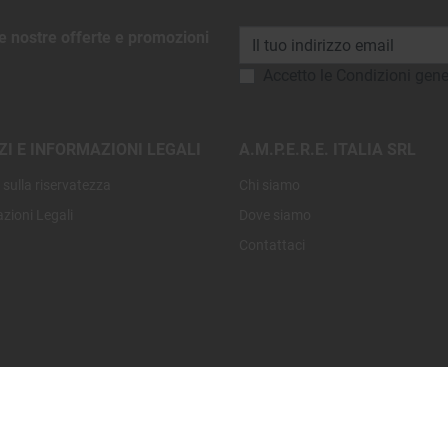
le nostre offerte e promozioni
Accetto le Condizioni gene
ZI E INFORMAZIONI LEGALI
A.M.P.E.R.E. ITALIA SRL
a sulla riservatezza
Chi siamo
zioni Legali
Dove siamo
Contattaci