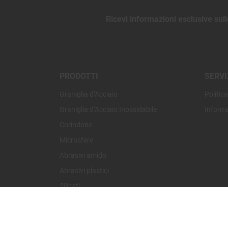
Ricevi informazioni esclusive sul
PRODOTTI
SERVI
Graniglia d’Acciaio
Politic
Graniglia d’Acciaio Inossidabile
Informa
Corindone
Microsfere
Abrasivi amido
Abrasivi plastici
Silicati
Altri Abrasivi
Metallizzazione