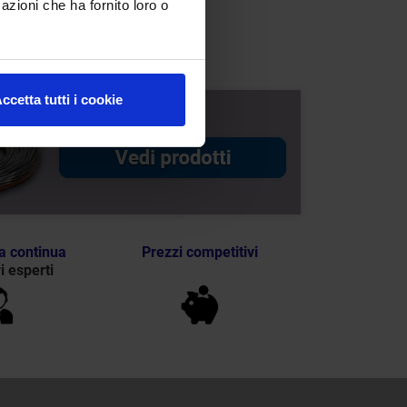
azioni che ha fornito loro o
ccetta tutti i cookie
a continua
Prezzi competitivi
i esperti