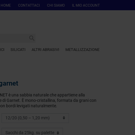
HOME
CONTATTACI
CHI SIAMO
IL MIO ACCOUNT

ICI
SILICATI
ALTRI ABRASIVI
METALLIZZAZIONE
-garnet
NET è una sabbia naturale che appartiene alla
re di Garnet. È mono-cristallina, formata da grani con
con bordi levigati naturalmente.