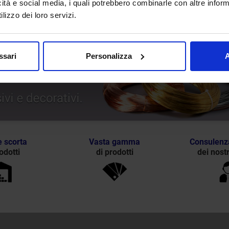
icità e social media, i quali potrebbero combinarle con altre inform
lizzo dei loro servizi.
ssari
Personalizza
A
 scorta
Vasta gamma
Consulenz
odotti
di prodotti
dei nostr